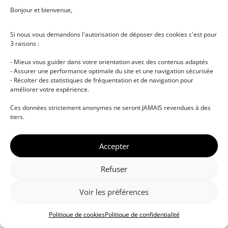
Bonjour et bienvenue,
Si nous vous demandons l'autorisation de déposer des cookies c'est pour
3 raisons :
- Mieux vous guider dans votre orientation avec des contenus adaptés
- Assurer une performance optimale du site et une navigation sécurisée
- Récolter des statistiques de fréquentation et de navigation pour
améliorer votre expérience.
© DJ NETWORK • École de DJ et de production
Ces données strictement anonymes ne seront JAMAIS revendues à des
musicale • Certifications professionnelles • Paris •
tiers.
Montpellier • À distance • Site actualisé en juillet
2026
Accepter
Refuser
Voir les préférences
Politique de cookies
Politique de confidentialité