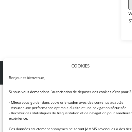
V
S
COOKIES
© DJ NETWORK • École de DJ et de production mus
Bonjour et bienvenue,
Si nous vous demandons l'autorisation de déposer des cookies c'est pour 3
- Mieux vous guider dans votre orientation avec des contenus adaptés
- Assurer une performance optimale du site et une navigation sécurisée
- Récolter des statistiques de fréquentation et de navigation pour améliorer
expérience.
Ces données strictement anonymes ne seront JAMAIS revendues à des tier