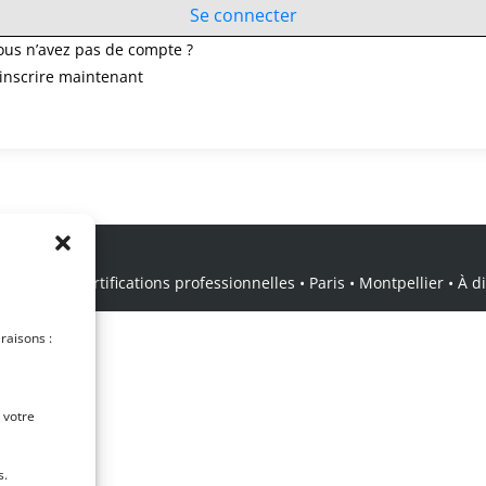
Se connecter
ous n’avez pas de compte ?
’inscrire maintenant
icale • Certifications professionnelles • Paris • Montpellier • À dis
 raisons :
 votre
s.