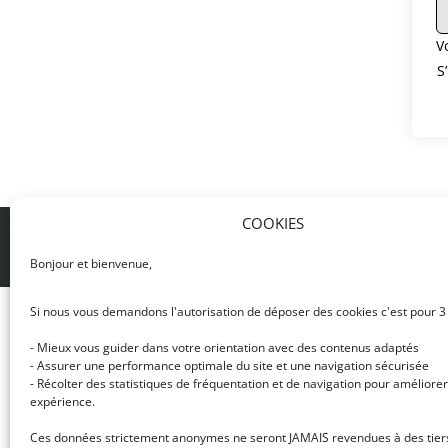
V
S
COOKIES
© DJ NETWORK • École de DJ et de production mus
Bonjour et bienvenue,
Si nous vous demandons l'autorisation de déposer des cookies c'est pour 3
- Mieux vous guider dans votre orientation avec des contenus adaptés
- Assurer une performance optimale du site et une navigation sécurisée
- Récolter des statistiques de fréquentation et de navigation pour améliorer
expérience.
Ces données strictement anonymes ne seront JAMAIS revendues à des tier