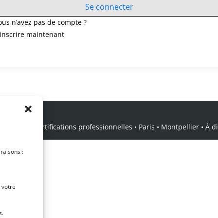
Se connecter
ous n’avez pas de compte ?
’inscrire maintenant
icale • Certifications professionnelles • Paris • Montpellier • À dis
 raisons :
 votre
s.