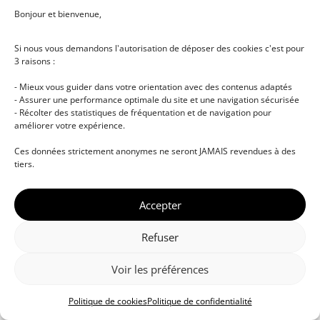
Bonjour et bienvenue,
Si nous vous demandons l'autorisation de déposer des cookies c'est pour
3 raisons :
- Mieux vous guider dans votre orientation avec des contenus adaptés
- Assurer une performance optimale du site et une navigation sécurisée
- Récolter des statistiques de fréquentation et de navigation pour
améliorer votre expérience.
© DJ NETWORK • École de DJ et de production
Ces données strictement anonymes ne seront JAMAIS revendues à des
musicale • Certifications professionnelles • Paris •
tiers.
Montpellier • À distance • Site actualisé en juillet
2026
Accepter
Refuser
Voir les préférences
Politique de cookies
Politique de confidentialité