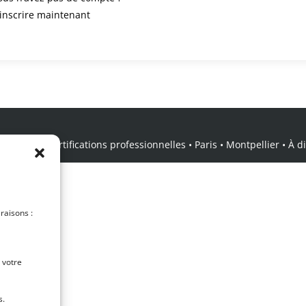
’inscrire maintenant
icale • Certifications professionnelles • Paris • Montpellier • À dis
 raisons :
 votre
s.