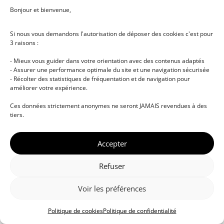
Bonjour et bienvenue,
Si nous vous demandons l'autorisation de déposer des cookies c'est pour
3 raisons :
- Mieux vous guider dans votre orientation avec des contenus adaptés
- Assurer une performance optimale du site et une navigation sécurisée
- Récolter des statistiques de fréquentation et de navigation pour
améliorer votre expérience.
© DJ NETWORK • École de DJ et de production
Ces données strictement anonymes ne seront JAMAIS revendues à des
musicale • Certifications professionnelles • Paris •
tiers.
Montpellier • À distance • Site actualisé en juillet
2026
Accepter
Refuser
Voir les préférences
Politique de cookies
Politique de confidentialité