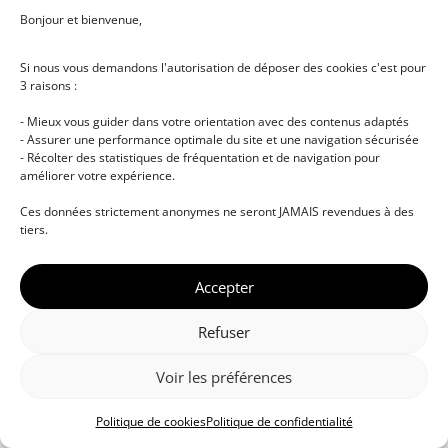
Bonjour et bienvenue,
Si nous vous demandons l'autorisation de déposer des cookies c'est pour
3 raisons :
- Mieux vous guider dans votre orientation avec des contenus adaptés
- Assurer une performance optimale du site et une navigation sécurisée
- Récolter des statistiques de fréquentation et de navigation pour
améliorer votre expérience.
© DJ NETWORK • École de DJ et de production
Ces données strictement anonymes ne seront JAMAIS revendues à des
musicale • Certifications professionnelles • Paris •
tiers.
Montpellier • À distance • Site actualisé en juillet
2026
Accepter
Refuser
Voir les préférences
Politique de cookies
Politique de confidentialité