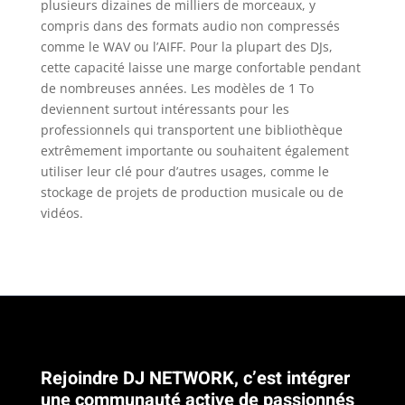
plusieurs dizaines de milliers de morceaux, y
compris dans des formats audio non compressés
comme le WAV ou l’AIFF. Pour la plupart des DJs,
cette capacité laisse une marge confortable pendant
de nombreuses années. Les modèles de 1 To
deviennent surtout intéressants pour les
professionnels qui transportent une bibliothèque
extrêmement importante ou souhaitent également
utiliser leur clé pour d’autres usages, comme le
stockage de projets de production musicale ou de
vidéos.
Rejoindre DJ NETWORK, c’est intégrer
une communauté active de passionnés