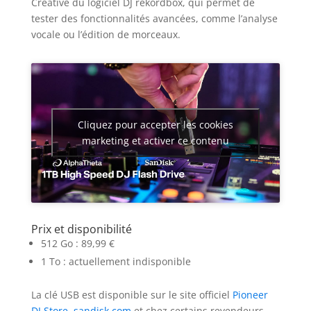
Creative du logiciel DJ rekordbox, qui permet de
tester des fonctionnalités avancées, comme l’analyse
vocale ou l’édition de morceaux.
Cliquez pour accepter les cookies
marketing et activer ce contenu
Prix et disponibilité
512 Go : 89,99 €
1 To : actuellement indisponible
La clé USB est disponible sur le site officiel
Pioneer
DJ Store
,
sandisk.com
et chez certains revendeurs