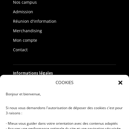
Nos campus
Admission
Réunion d'information
Merchandising
Mon compte
Contact
Informations légales
COOKIES
Politique de confidentialité
Bonjour et bienvenue,
Mentions légales
Si nous vous demandons l'autorisation de déposer des cookies c'est pour
Recrutement
3 raisons :
Qualiopi
- Mieux vous guider dans votre orientation avec des contenus adaptés
CGV
- Assurer une performance optimale du site et une navigation sécurisée