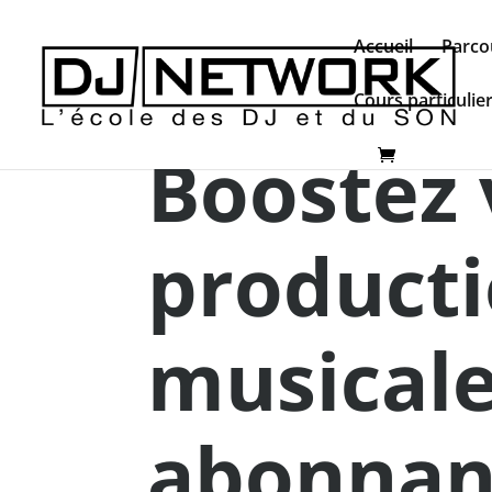
Accueil
Parco
Cours particulie
Boostez 
product
musicale
abonnant