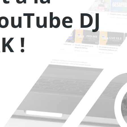
YouTube DJ
K !