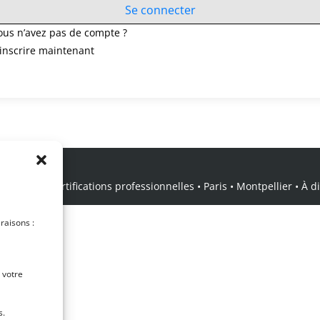
Se connecter
ous n’avez pas de compte ?
’inscrire maintenant
icale • Certifications professionnelles • Paris • Montpellier • À dis
 raisons :
 votre
s.