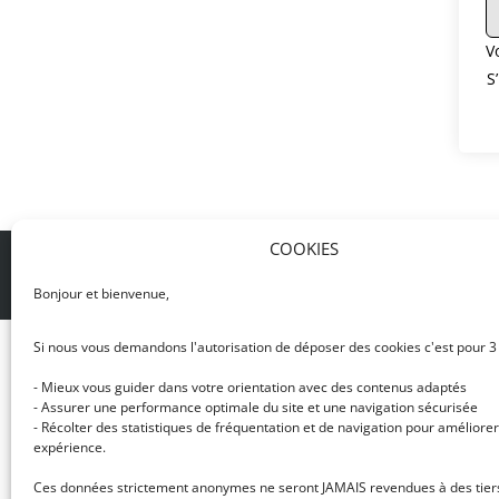
V
S
COOKIES
© DJ NETWORK • École de DJ et de production mus
Bonjour et bienvenue,
Si nous vous demandons l'autorisation de déposer des cookies c'est pour 3
- Mieux vous guider dans votre orientation avec des contenus adaptés
- Assurer une performance optimale du site et une navigation sécurisée
- Récolter des statistiques de fréquentation et de navigation pour améliorer
expérience.
Ces données strictement anonymes ne seront JAMAIS revendues à des tier