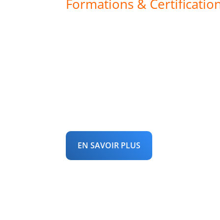
Formations & Certificatio
Pour les expe
musique, et c
vont le deven
EN SAVOIR PLUS