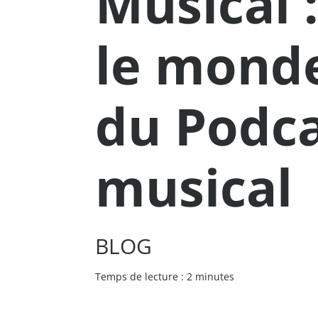
Musical 
le monde
du Podca
musical
BLOG
Temps de lecture : 2 minutes