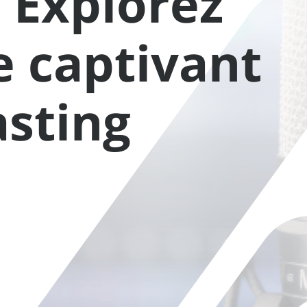
: Explorez
 captivant
sting