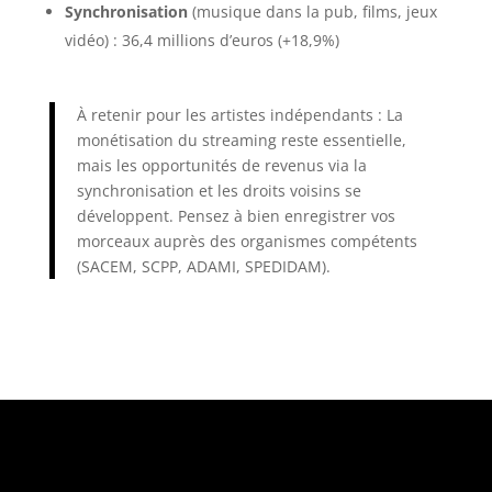
Synchronisation
(musique dans la pub, films, jeux
vidéo) : 36,4 millions d’euros (+18,9%)
À retenir pour les artistes indépendants : La
monétisation du streaming reste essentielle,
mais les opportunités de revenus via la
synchronisation et les droits voisins se
développent. Pensez à bien enregistrer vos
morceaux auprès des organismes compétents
(SACEM, SCPP, ADAMI, SPEDIDAM).