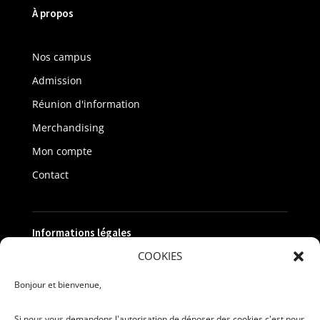
À propos
Nos campus
Admission
Réunion d'information
Merchandising
Mon compte
Contact
Informations légales
COOKIES
Politique de confidentialité
Bonjour et bienvenue,
Mentions légales
Si nous vous demandons l'autorisation de déposer des cookies c'est pour