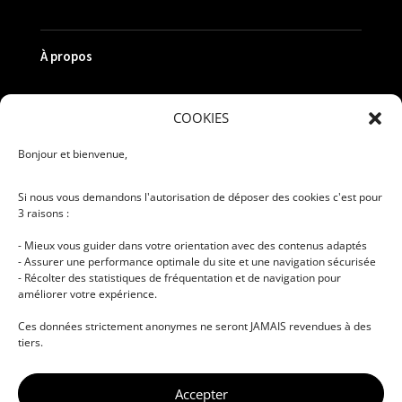
À propos
Nos campus
COOKIES
Admission
Bonjour et bienvenue,
Réunion d'information
Si nous vous demandons l'autorisation de déposer des cookies c'est pour
Merchandising
3 raisons :
Mon compte
- Mieux vous guider dans votre orientation avec des contenus adaptés
Contact
- Assurer une performance optimale du site et une navigation sécurisée
- Récolter des statistiques de fréquentation et de navigation pour
améliorer votre expérience.
Ces données strictement anonymes ne seront JAMAIS revendues à des
Informations légales
tiers.
Politique de confidentialité
Accepter