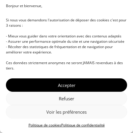
Music Lab – Produire de la Disco House
Bonjour et bienvenue,
MM
Par
MARCO MARSEGLIA
Dans
Music Lab
Si nous vous demandons l'autorisation de déposer des cookies c'est pour
3 raisons :
- Mieux vous guider dans votre orientation avec des contenus adaptés
39
€
Valider
- Assurer une performance optimale du site et une navigation sécurisée
- Récolter des statistiques de fréquentation et de navigation pour
améliorer votre expérience.
Ces données strictement anonymes ne seront JAMAIS revendues à des
tiers.
© DJ NETWORK • École de DJ et de production
musicale • Certifications professionnelles • Paris •
Montpellier • À distance • Site actualisé en juillet
Accepter
2026
Refuser
Voir les préférences
Politique de cookies
Politique de confidentialité