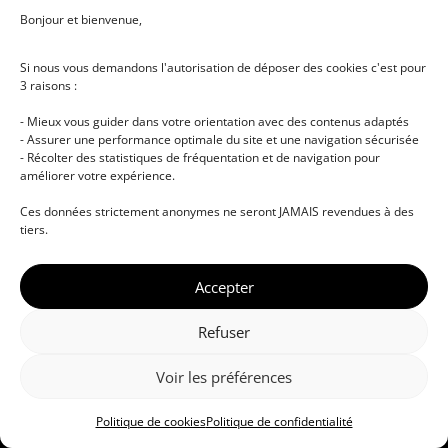
Bonjour et bienvenue,
Admission
Réunion d'information
Si nous vous demandons l'autorisation de déposer des cookies c'est pour
3 raisons :
Merchandising
- Mieux vous guider dans votre orientation avec des contenus adaptés
Mon compte
- Assurer une performance optimale du site et une navigation sécurisée
Contact
- Récolter des statistiques de fréquentation et de navigation pour
améliorer votre expérience.
Ces données strictement anonymes ne seront JAMAIS revendues à des
tiers.
Informations légales
Accepter
Politique de confidentialité
Mentions légales
Refuser
Recrutement
Voir les préférences
Qualiopi
Politique de cookies
Politique de confidentialité
CGV