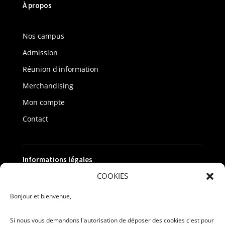
À propos
Nos campus
Admission
Réunion d'information
Merchandising
Mon compte
Contact
Informations légales
COOKIES
Politique de confidentialité
Bonjour et bienvenue,
Mentions légales
Si nous vous demandons l'autorisation de déposer des cookies c'est pour
Recrutement